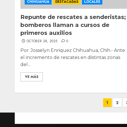
CHIHUAHUA
DESTACADAS
LOCALES
Repunte de rescates a senderistas;
bomberos llaman a cursos de
primeros auxilios
OCTOBER 28, 2025
0
Por: Josselyn Enriquez Chihuahua, Chih.- Ante
el incremento de rescates en distintas zonas
del...
VE MÁS
Posts
1
2
pagination