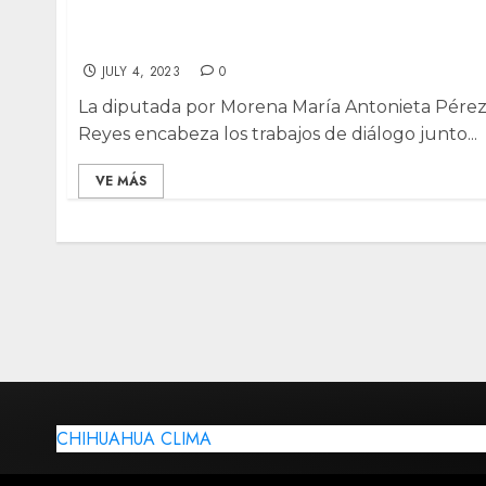
Interviene diputada de Morena tras
bloqueo de carretera Juárez–Porvenir
JULY 4, 2023
0
La diputada por Morena María Antonieta Pére
Reyes encabeza los trabajos de diálogo junto...
VE MÁS
CHIHUAHUA CLIMA