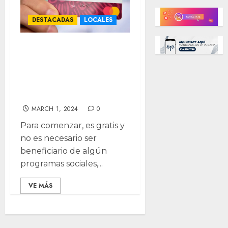
DESTACADAS
LOCALES
¿Cómo abrir una
cuenta en el
Banco de
Bienestar?
MARCH 1, 2024
0
Para comenzar, es gratis y
no es necesario ser
beneficiario de algún
programas sociales,...
VE MÁS