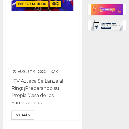
ESPECTÁCULOS
🤩😯
Lanzará TV
Azteca su propia
“Casa de los
Famosos” para
competir con
Televisa
AUGUST 9, 2023
0
“TV Azteca Se Lanza al
Ring: ¡Preparando su
Propia ‘Casa de los
Famosos’ para...
VE MÁS