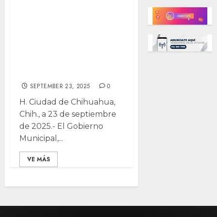
sarampión,
neumococo,
rotavirus y más
disponibles en el
IMPE
SEPTEMBER 23, 2025
0
H. Ciudad de Chihuahua,
Chih., a 23 de septiembre
de 2025.- El Gobierno
Municipal,...
VE MÁS