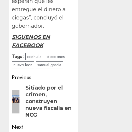
esperan que les
entregue el dinero a
ciegas”, concluyó el
gobernador.
SIGUENOS EN
FACEBOOK
Tags:
coahuila
elecciones
nuevo leon
samuel garcia
Post
Previous
navigation
Previous
Sitiado por el
crimen,
post:
construyen
nueva fiscalía en
NCG
Next