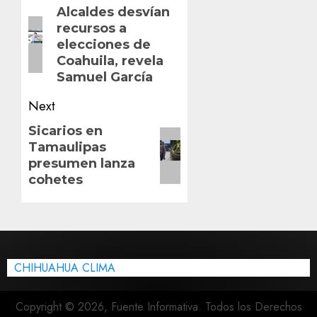
navigation
Previous
Alcaldes desvían
recursos a
post:
elecciones de
Coahuila, revela
Samuel García
Next
Next
Sicarios en
Tamaulipas
post:
presumen lanza
cohetes
CHIHUAHUA CLIMA
Copyright © 2026, Fuente Informativa. Todos los Derechos