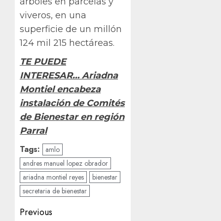
árboles en parcelas y
viveros, en una
superficie de un millón
124 mil 215 hectáreas.
TE PUEDE
INTERESAR… Ariadna
Montiel encabeza
instalación de Comités
de Bienestar en región
Parral
Tags:
amlo
andres manuel lopez obrador
ariadna montiel reyes
bienestar
secretaria de bienestar
Post
Previous