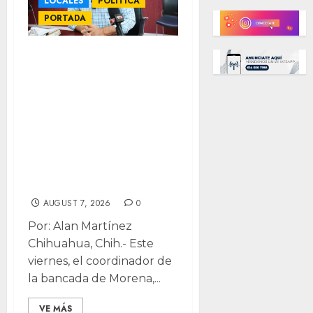
LOCALES
POLÍTICA
PORTADA
Ironiza Morena
que MC-PAN
plantee “Fiscalía
autónoma” con
terna de Maru;
reta a debatirlo
frente a sociedad
AUGUST 7, 2026
0
Por: Alan Martínez
Chihuahua, Chih.- Este
viernes, el coordinador de
la bancada de Morena,...
VE MÁS