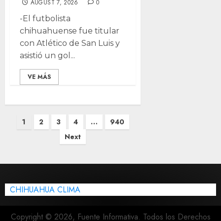
AUGUST 7, 2026
0
-El futbolista
chihuahuense fue titular
con Atlético de San Luis y
asistió un gol...
VE MÁS
Posts
1
2
3
4
…
940
pagination
Next
CHIHUAHUA CLIMA
Copyright © 2026, Fuente Informativa. Todos los Derechos