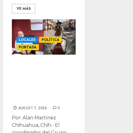
VE MÁS
LOCALES
POLÍTICA
PORTADA
“No les había
visto tan bajo
nivel”: Estrada
responde a
campaña del PAN
AUGUST 7, 2026
0
Por: Alan Martínez
Chihuahua, Chih.- El
coordinador del Grupo