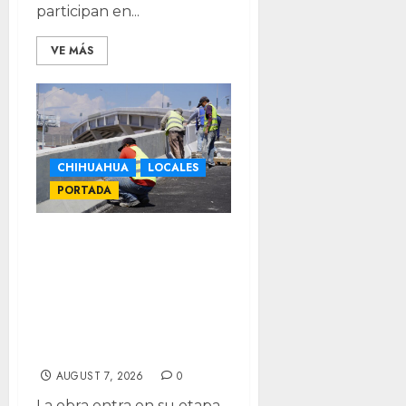
participan en...
VE MÁS
CHIHUAHUA
LOCALES
PORTADA
Supera el 90% de
avance el Paso
Superior de Los
Nogales e
Industrias
AUGUST 7, 2026
0
La obra entra en su etapa