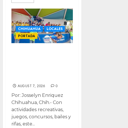
CHIHUAHUA
LOCALES
PORTADA
Concluye Verano
DIFertido con
fiesta para 800
niños
AUGUST 7, 2026
0
Por: Josselyn Enriquez
Chihuahua, Chih.- Con
actividades recreativas,
juegos, concursos, bailes y
rifas, este...