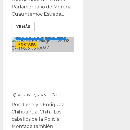
Parlamentario de Morena,
Cuauhtémoc Estrada...
VE MÁS
CHIHUAHUA
LOCALES
PORTADA
Caballos policías
también buscan
desaparecidos en
Chihuahua
AUGUST 7, 2026
0
Por: Josselyn Enriquez
Chihuahua, Chih.- Los
caballos de la Policía
Montada también