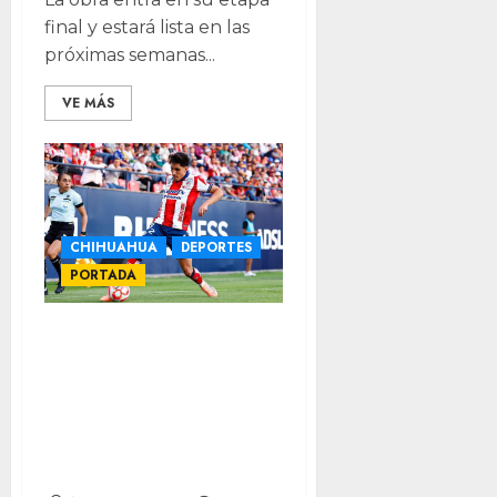
final y estará lista en las
próximas semanas...
VE MÁS
CHIHUAHUA
DEPORTES
PORTADA
Román Torres
pone en alto el
nombre de
Chihuahua en la
Leagues Cup