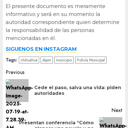
El presente documento es meramente
informativo y será en su momento la
autoridad correspondiente quien determine
la responsabilidad de las personas
mencionadas en él.
SIGUENOS EN INSTAGRAM
Tags:
chihuahua
dspm
municipio
Policía Municipal
Post
Previous
navigation
Cede el paso, salva una vida: piden
Pr
autoridades
po
Next
Presentan conferencia “Cómo
Next