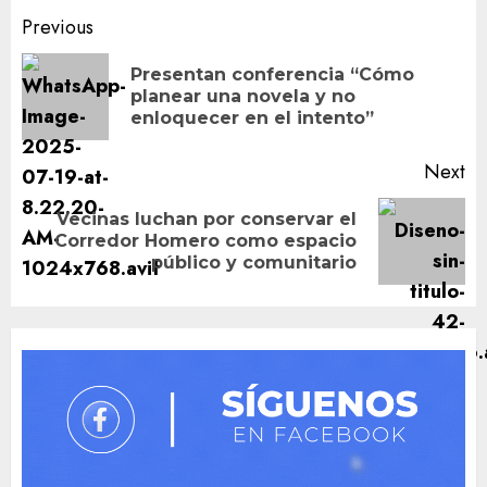
Post
Previous
navigation
Presentan conferencia “Cómo
Pr
planear una novela y no
po
enloquecer en el intento”
Next
Vecinas luchan por conservar el
Next
Corredor Homero como espacio
post:
público y comunitario