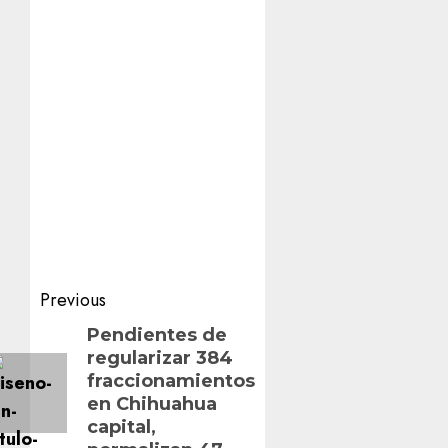
Post
Previous
navigation
Previous
Pendientes de
regularizar 384
post:
fraccionamientos
en Chihuahua
capital,