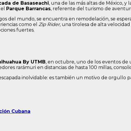
cada de Basaseachi
, una de las más altas de México, y l
 el
Parque Barrancas
, referente del turismo de aventura
rgos del mundo, se encuentra en remodelación, se esper
riencias como el
Zip Rider
, una tirolesa de alta velocida
ociones fuertes.
hihuahua By UTMB
, en octubre, uno de los eventos de 
edores rarámuri en distancias de hasta 100 millas, conso
a escapada inolvidable: es también un motivo de orgullo
ución Cubana