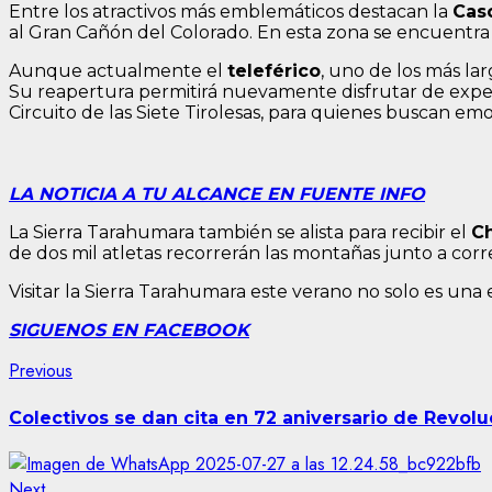
Entre los atractivos más emblemáticos destacan la
Cas
al Gran Cañón del Colorado. En esta zona se encuentra
Aunque actualmente el
teleférico
, uno de los más la
Su reapertura permitirá nuevamente disfrutar de expe
Circuito de las Siete Tirolesas, para quienes buscan em
LA NOTICIA A TU ALCANCE EN FUENTE INFO
La Sierra Tarahumara también se alista para recibir el
C
de dos mil atletas recorrerán las montañas junto a corr
Visitar la Sierra Tarahumara este verano no solo es un
SIGUENOS EN FACEBOOK
Post
Previous
Previous
post:
navigation
Colectivos se dan cita en 72 aniversario de Revol
Next
Next