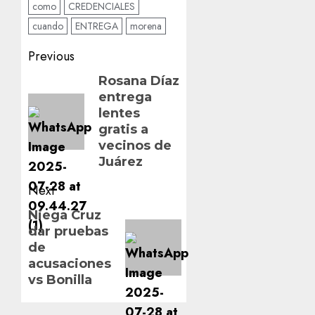
como
CREDENCIALES
cuando
ENTREGA
morena
Post
Previous
navigation
Previous
Rosana Díaz
entrega
post:
lentes
gratis a
vecinos de
Juárez
Next
Next
Niega Cruz
dar pruebas
post:
de
acusaciones
vs Bonilla