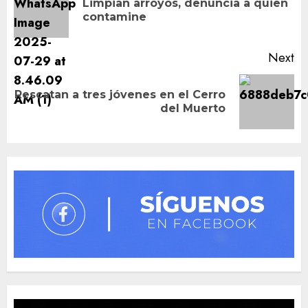
Limpian arroyos, denuncia a quien
Pr
contamine
po
Next
Rescatan a tres jóvenes en el Cerro
Next
del Muerto
post: