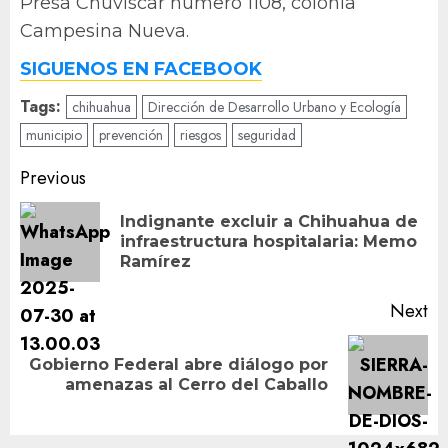
Presa Chuviscar número 1108, colonia
Campesina Nueva.
SIGUENOS EN FACEBOOK
Tags:
chihuahua
Dirección de Desarrollo Urbano y Ecología
municipio
prevención
riesgos
seguridad
Post
Previous
navigation
Indignante excluir a Chihuahua de
Pr
infraestructura hospitalaria: Memo
po
Ramírez
Next
Gobierno Federal abre diálogo por
Next
amenazas al Cerro del Caballo
post: