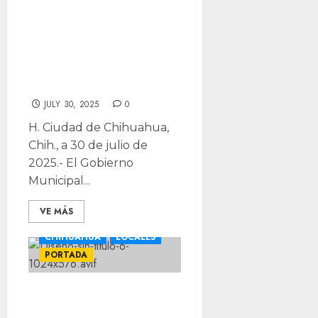
de excavar debes
llamar al 072 para
prevenir
accidentes
JULY 30, 2025
0
H. Ciudad de Chihuahua,
Chih., a 30 de julio de
2025.- El Gobierno
Municipal...
VE MÁS
CHIHUAHUA
LOCALES
PORTADA
Protección Civil e
IMPLAN alistan