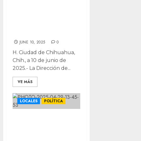
Supervisan
viviendas de alto
riesgo en la
capital
JUNE 10, 2025
0
H. Ciudad de Chihuahua,
Chih., a 10 de junio de
2025.- La Dirección de...
VE MÁS
LOCALES
POLÍTICA
Diputada lanza
ofensiva contra
riesgos en redes