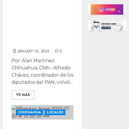
acusa PAN
control electoral
por Morena y
advierte regreso a
los años setenta
JANUARY 16, 2026
0
Por: Alan Martínez
Chihuahua, Chih.- Alfredo
Chávez, coordinador de los
diputados del PAN, volvió...
VE MÁS
CHIHUAHUA
LOCALES
¡Cuidado! Antes