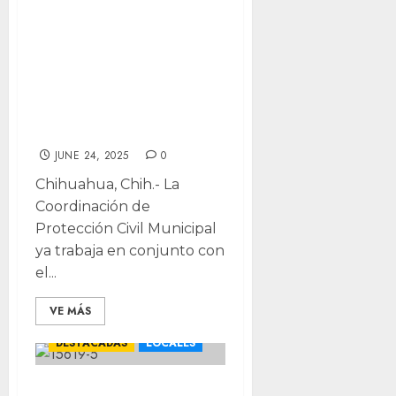
nuevo Atlas de
Riesgos; ahora
incluirá
tormentas de
arena
JUNE 24, 2025
0
Chihuahua, Chih.- La
Coordinación de
Protección Civil Municipal
ya trabaja en conjunto con
el...
VE MÁS
CHIHUAHUA
DESTACADAS
LOCALES
¿Tienes casa