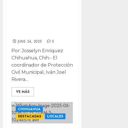
vieja? Protección
Civil podría
demolerla por
riesgo
JUNE 24, 2025
0
Por: Josselyn Enriquez
Chihuahua, Chih.- El
coordinador de Protección
Civil Municipal, Iván Joel
Rivera...
VE MÁS
CHIHUAHUA
DESTACADAS
LOCALES