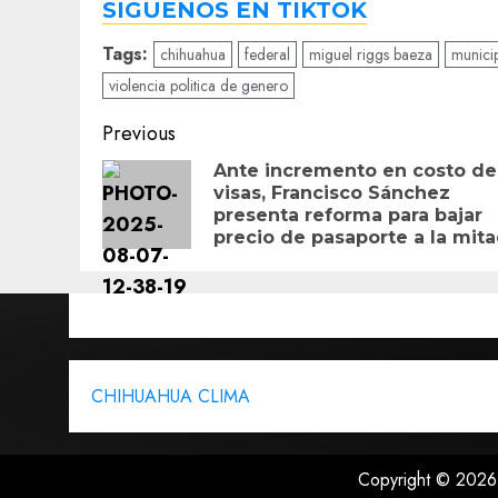
SIGUENOS EN TIKTOK
Tags:
chihuahua
federal
miguel riggs baeza
munici
violencia politica de genero
Post
Previous
navigation
Ante incremento en costo de
visas, Francisco Sánchez
presenta reforma para bajar
precio de pasaporte a la mit
CHIHUAHUA CLIMA
Copyright © 2026,