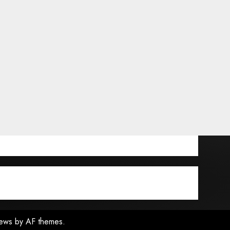
ews
by AF themes.