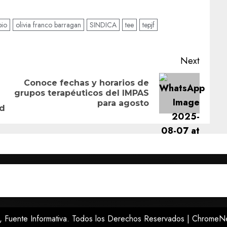
pio
olivia franco barragan
SINDICA
tee
tepjf
Next
Conoce fechas y horarios de
Previous
Next
grupos terapéuticos del IMPAS
post:
post:
para agosto
ad
 Fuente Informativa. Todos los Derechos Reservados
|
ChromeN