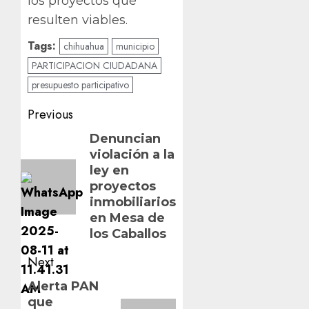
los proyectos que
resulten viables.
Tags:
chihuahua
municipio
PARTICIPACION CIUDADANA
presupuesto participativo
Post
Previous
navigation
Previous
Denuncian
violación a la
post:
ley en
proyectos
inmobiliarios
en Mesa de
los Caballos
Next
Next
Alerta PAN
que
post: