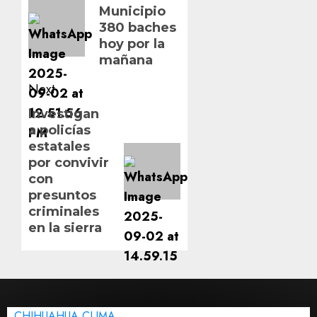
Municipio
post:
380 baches
hoy por la
mañana
Next
Next
Investigan
a policías
post:
estatales
por convivir
con
presuntos
criminales
en la sierra
CHIHUAHUA CLIMA