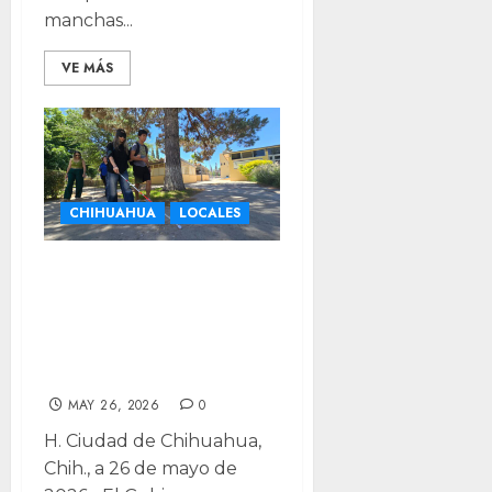
manchas...
VE MÁS
CHIHUAHUA
LOCALES
Impulsan
inclusión en
jóvenes con
recorrido a ciegas
MAY 26, 2026
0
H. Ciudad de Chihuahua,
Chih., a 26 de mayo de