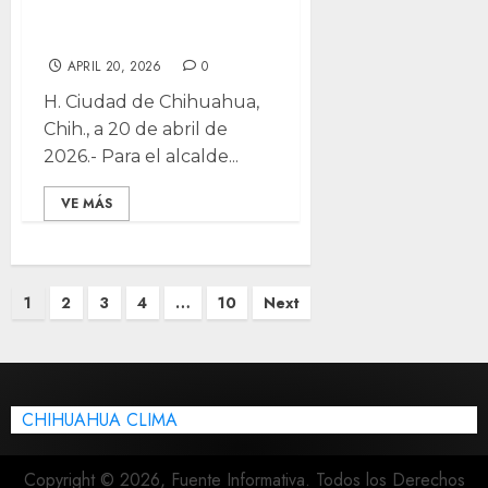
seguridad
estudiantil
APRIL 20, 2026
0
H. Ciudad de Chihuahua,
Chih., a 20 de abril de
2026.- Para el alcalde...
VE MÁS
Posts
1
2
3
4
…
10
Next
pagination
CHIHUAHUA CLIMA
Copyright © 2026, Fuente Informativa. Todos los Derechos