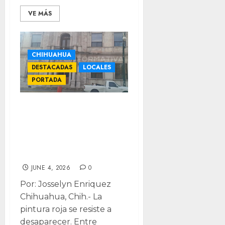
VE MÁS
CHIHUAHUA
DESTACADAS
LOCALES
PORTADA
Las huellas que
no se borran: los
muros de
Rectoría
JUNE 4, 2026
0
Por: Josselyn Enriquez
Chihuahua, Chih.- La
pintura roja se resiste a
desaparecer. Entre