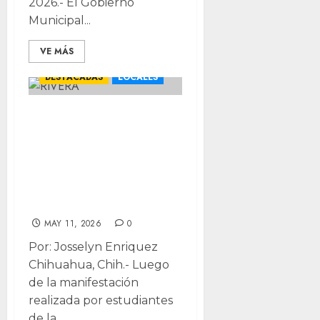
2026.- El Gobierno
Municipal...
VE MÁS
CHIHUAHUA
DESTACADAS
LOCALES
Reconoce rector
problemas en la
UACh tras
protesta en
Odontología
MAY 11, 2026
0
Por: Josselyn Enriquez
Chihuahua, Chih.- Luego
de la manifestación
realizada por estudiantes
de la...