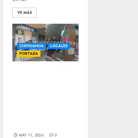
VE MÁS
CHIHUAHUA
LOCALES
PORTADA
Protestan
alumnos de la
UACh por
pésimas
condiciones;
denuncias falta
de agua y más
MAY 11, 2026
0