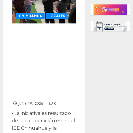
CHIHUAHUA
LOCALES
¿Quieres
capacitarte en
herramientas de
participación
ciudadana?
Lanzan
diplomado
gratuito
JUNE 19, 2026
0
• La iniciativa es resultado
de la colaboración entre el
IEE Chihuahua y la...