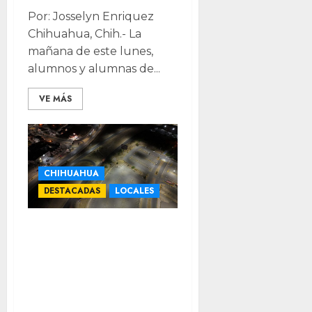
Por: Josselyn Enriquez
Chihuahua, Chih.- La
mañana de este lunes,
alumnos y alumnas de...
VE MÁS
CHIHUAHUA
DESTACADAS
LOCALES
Modernizan
alumbrado en la
UACH para
reforzar