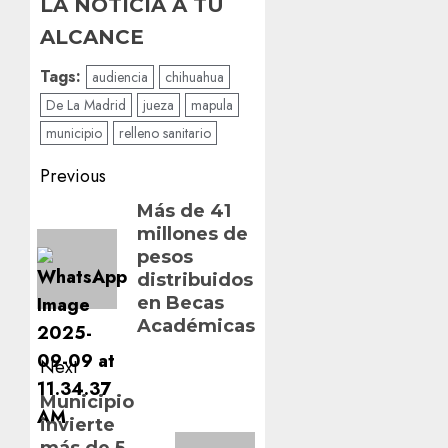
LA NOTICIA A TU
ALCANCE
Tags:
audiencia
chihuahua
De La Madrid
jueza
mapula
municipio
relleno sanitario
Post
Previous
navigation
Previous
Más de 41
millones de
post:
pesos
distribuidos
en Becas
Académicas
Next
Next
Municipio
invierte
post: