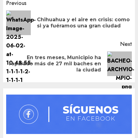
Post
Previous
navigation
Chihuahua y el aire en crisis: como
Pr
si ya fuéramos una gran ciudad
po
Next
En tres meses, Municipio ha
Next
reparado más de 27 mil baches en
post:
la ciudad