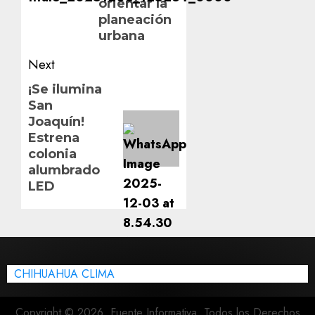
orientar la
planeación
urbana
Next
Next
¡Se ilumina
San
post:
Joaquín!
Estrena
colonia
alumbrado
LED
CHIHUAHUA CLIMA
Copyright © 2026, Fuente Informativa. Todos los Derechos