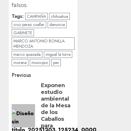
falsos.
Tags:
CAMPAÑA
chihuahua
cruz perez cuellar
denuncia
GABINETE
MARCO ANTONIO BONILLA
MENDOZA
marco quezada
miguel la torre
morena
municipio
pan
Post
Previous
navigation
Previous
Exponen
estudio
post:
ambiental
de la Mesa
de los
Caballos
para