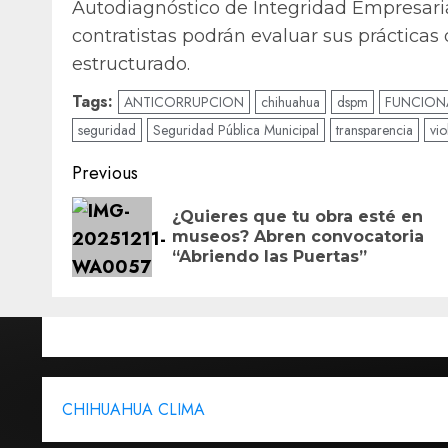
Autodiagnóstico de Integridad Empresaria
contratistas podrán evaluar sus práctica
estructurado.
Tags:
ANTICORRUPCION
chihuahua
dspm
FUNCION
seguridad
Seguridad Pública Municipal
transparencia
vi
Post
Previous
navigation
¿Quieres que tu obra esté en
museos? Abren convocatoria
“Abriendo las Puertas”
CHIHUAHUA CLIMA