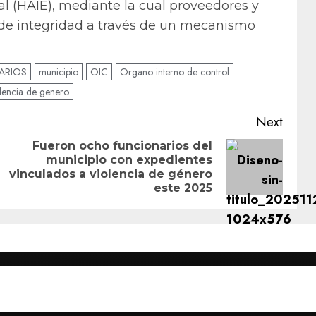
l (HAIE), mediante la cual proveedores y
s de integridad a través de un mecanismo
ARIOS
municipio
OIC
Organo interno de control
olencia de genero
Next
Fueron ocho funcionarios del
municipio con expedientes
Previous
Next
vinculados a violencia de género
post:
post:
este 2025