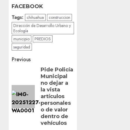
FACEBOOK
Tags:
chihuahua
construccion
Dirección de Desarrollo Urbano y
Ecología
municipio
PREDIOS
seguridad
Post
Previous
navigation
Previous
Pide Policía
Municipal
post:
no dejar a
la vista
artículos
personales
o de valor
dentro de
vehículos