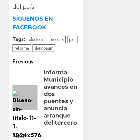
del país.
SÍGUENOS EN
FACEBOOK
Tags:
electoral
morena
pan
reforma
sheinbaum
Post
Previous
navigation
Previous
Informa
Municipio
post:
avances en
dos
puentes y
anuncia
arranque
del tercero
Next