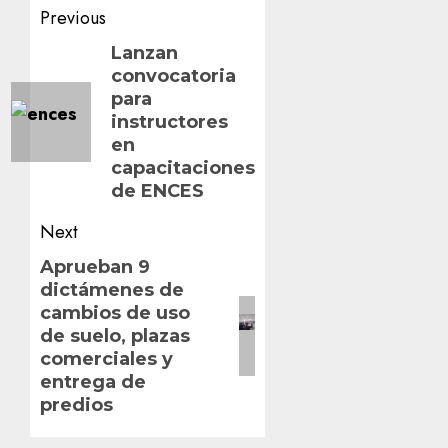
Post
Previous
navigation
Previous
Lanzan
convocatoria
post:
para
instructores
en
capacitaciones
de ENCES
Next
Next
Aprueban 9
dictámenes de
post:
cambios de uso
de suelo, plazas
comerciales y
entrega de
predios