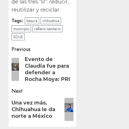
de las tres “R”: reducir,
reutilizar y reciclar.
Tags:
basura
chihuahua
municipio
relleno sanitario
SDUE
Post
Previous
navigation
Previous
Evento de
Claudia fue para
post:
defender a
Rocha Moya: PRI
Next
Next
Una vez más,
post:
Chihuahua le da
norte a México