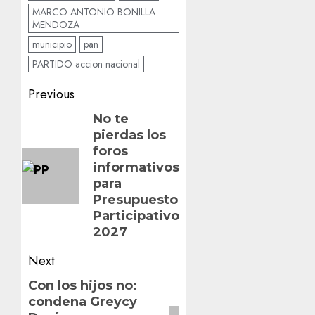
MARCO ANTONIO BONILLA
MENDOZA
municipio
pan
PARTIDO accion nacional
Post
Previous
navigation
Previous
No te
pierdas los
post:
foros
informativos
para
Presupuesto
Participativo
2027
Next
Next
Con los hijos no:
condena Greycy
post: