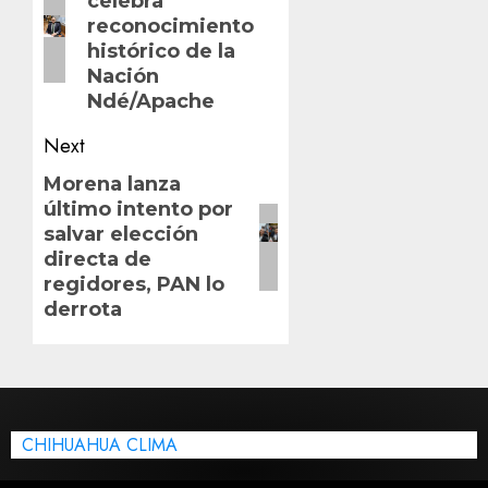
celebra
post:
reconocimiento
histórico de la
Nación
Ndé/Apache
Next
Next
Morena lanza
último intento por
post:
salvar elección
directa de
regidores, PAN lo
derrota
CHIHUAHUA CLIMA