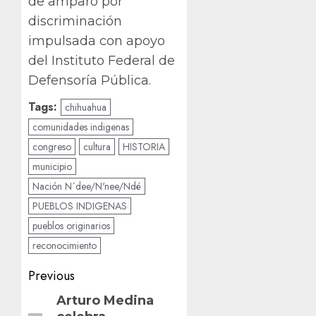
de amparo por
discriminación
impulsada con apoyo
del Instituto Federal de
Defensoría Pública.
Tags:
chihuahua
comunidades indigenas
congreso
cultura
HISTORIA
municipio
Nación N´dee/N'nee/Ndé
PUEBLOS INDIGENAS
pueblos originarios
reconocimiento
Post
Previous
navigation
Previous
Arturo Medina