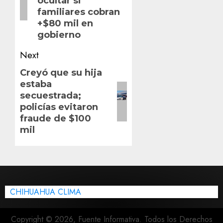
ocultar si
familiares cobran
+$80 mil en
gobierno
Next
Next
Creyó que su hija
estaba
post:
secuestrada;
policías evitaron
fraude de $100
mil
CHIHUAHUA CLIMA
Copyright © 2026, Fuente Informativa. Todos los Derechos