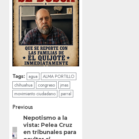
Tags:
agua
ALMA PORTILLO
chihuahua
congreso
jmas
movimiento ciudadano
parral
Post
Previous
navigation
Previous
Nepotismo a la
vista: Pelea Cruz
post:
en tribunales para