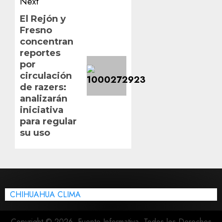
Next
Next
El Rejón y
Fresno
post:
concentran
reportes
por
circulación
de razers:
analizarán
iniciativa
para regular
su uso
CHIHUAHUA CLIMA
Copyright © 2026, Fuente Informativa. Todos los Derechos