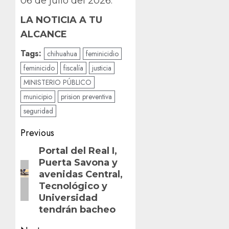
06 de julio del 2026.
LA NOTICIA A TU
ALCANCE
Tags:
chihuahua
feminicidio
feminicido
fiscalía
justicia
MINISTERIO PÚBLICO
municipio
prision preventiva
seguridad
Post
Previous
navigation
Previous
Portal del Real I,
Puerta Savona y
post:
avenidas Central,
Tecnológico y
Universidad
tendrán bacheo