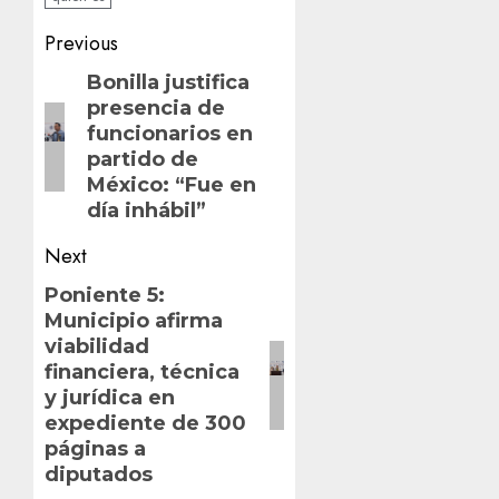
Post
Previous
navigation
Previous
Bonilla justifica
presencia de
post:
funcionarios en
partido de
México: “Fue en
día inhábil”
Next
Next
Poniente 5:
Municipio afirma
post:
viabilidad
financiera, técnica
y jurídica en
expediente de 300
páginas a
diputados