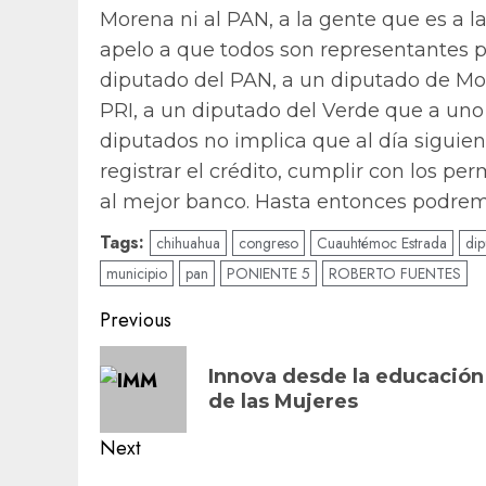
Morena ni al PAN, a la gente que es a l
apelo a que todos son representantes p
diputado del PAN, a un diputado de Mo
PRI, a un diputado del Verde que a uno
diputados no implica que al día siguie
registrar el crédito, cumplir con los pe
al mejor banco. Hasta entonces podremo
Tags:
chihuahua
congreso
Cuauhtémoc Estrada
dip
municipio
pan
PONIENTE 5
ROBERTO FUENTES
Post
Previous
navigation
Previous
Innova desde la educación 
post:
de las Mujeres
Next