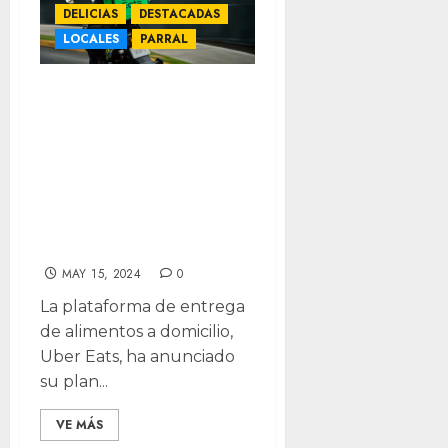
DELICIAS
DESTACADAS
LOCALES
PARRAL
Uber Eats
expande
operaciones a
Delicias, Parral y
Nuevo Casas
Grandes
MAY 15, 2024
0
La plataforma de entrega
de alimentos a domicilio,
Uber Eats, ha anunciado
su plan...
VE MÁS