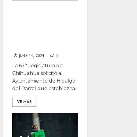
Régimen de
jubilación para
policías de Parral,
conminan
diputados
JUNE 14, 2024
0
La 67ª Legislatura de
Chihuahua solicitó al
Ayuntamiento de Hidalgo
del Parral que establezca...
VE MÁS