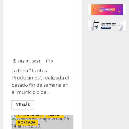
Producimos”
apoya a
productores
locales en Allende
con una derrama
económica de 457
mil pesos
JULY 31, 2024
0
La feria “Juntos
Producimos”, realizada el
pasado fin de semana en
el municipio de...
VE MÁS
DESTACADAS
PARRAL
PORTADA