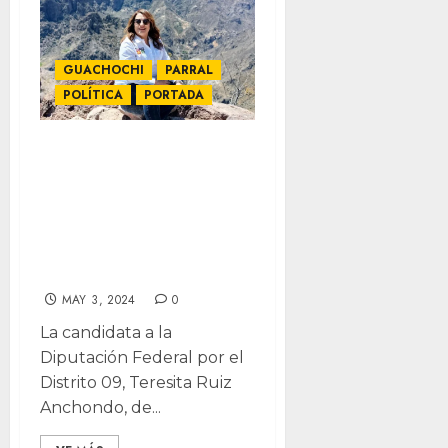
GUACHOCHI
PARRAL
POLÍTICA
PORTADA
Aprovechar
“Pueblos
Mágicos” de la
Sierra, propone
Teresita Ruíz
MAY 3, 2024
0
La candidata a la
Diputación Federal por el
Distrito 09, Teresita Ruiz
Anchondo, de...