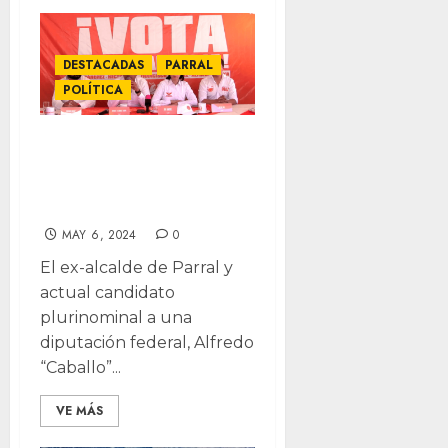
DESTACADAS
PARRAL
POLÍTICA
“MC aventaja en
Parral”, afirma
Caballo Lozoya
MAY 6, 2024
0
El ex-alcalde de Parral y
actual candidato
plurinominal a una
diputación federal, Alfredo
“Caballo”...
VE MÁS