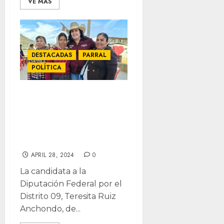
VE MÁS
DESTACADAS
PARRAL
POLÍTICA
Tendrá Parral una
movilidad urbana
digna: Teresita
Ruiz
APRIL 28, 2024
0
La candidata a la
Diputación Federal por el
Distrito 09, Teresita Ruiz
Anchondo, de...