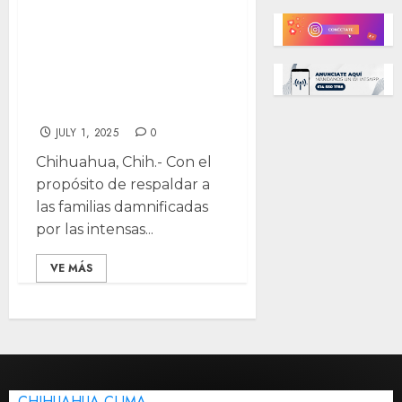
Chávez habilita
Casa de Enlace
para apoyar a
damnificados
JULY 1, 2025
0
Chihuahua, Chih.- Con el
propósito de respaldar a
las familias damnificadas
por las intensas...
VE MÁS
CHIHUAHUA CLIMA