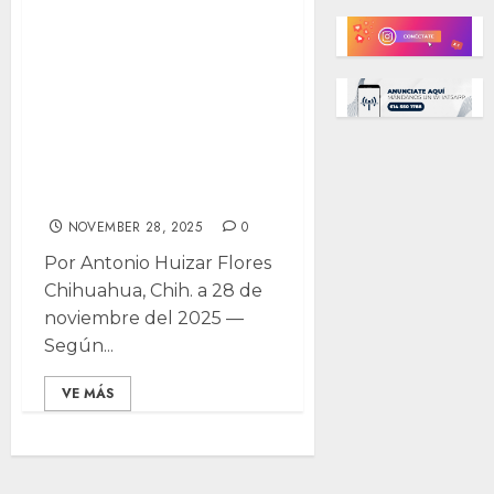
Caída del fiscal
fue por presiones,
Sheinbaum
consolida control:
Dra. Correa-
Cabrera
NOVEMBER 28, 2025
0
Por Antonio Huizar Flores
Chihuahua, Chih. a 28 de
noviembre del 2025 —
Según...
VE MÁS