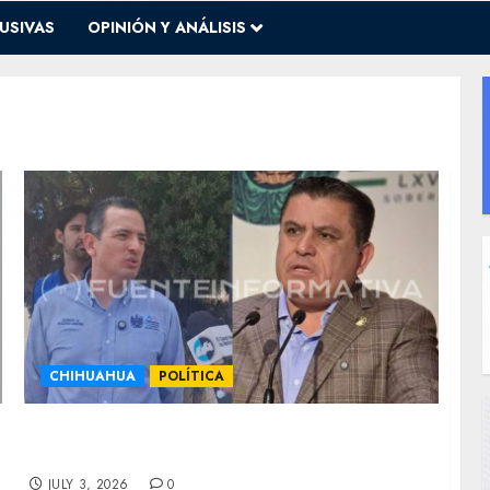
USIVAS
OPINIÓN Y ANÁLISIS
CHIHUAHUA
POLÍTICA
Pide Bonilla respetar procesos internos del
PAN ante condicionamiento del PRI
JULY 3, 2026
0