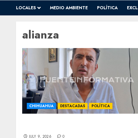
LOCALES
MEDIO AMBIENTE
POLÍTICA
EXCL
alianza
CHIHUAHUA
DESTACADAS
POLÍTICA
Grave error, perjudica al Verde: Riggs
critica respaldo del PVEM a Cruz Pérez
JULY 9, 2026
0