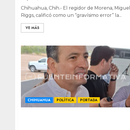
Chihuahua, Chih.- El regidor de Morena, Migue
Riggs, calificó como un “gravísimo error” la...
VE MÁS
CHIHUAHUA
POLÍTICA
PORTADA
“La política es de suma, no de restas”:
Bonilla sobre posible alianza con
Movimiento Ciudadano