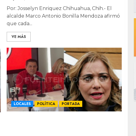
l
Por: Josselyn Enriquez Chihuahua, Chih.- El
alcalde Marco Antonio Bonilla Mendoza afirmó
que cada...
VE MÁS
LOCALES
POLÍTICA
PORTADA
Niega PRI que defensa de Maru sea para
insistir en alianza con el PAN: es por la
persecución política