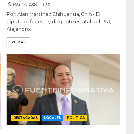
MAY 14, 2026
0
Por: Alan Martínez Chihuahua, Chih.- El
diputado federal y dirigente estatal del PRI,
Alejandro...
VE MÁS
DESTACADAS
LOCALES
POLÍTICA
Advierte PRI: sin alianza opositora, México