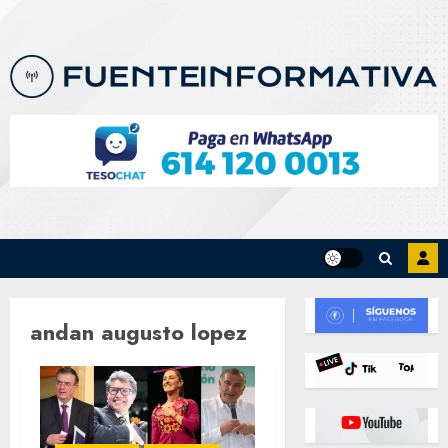
Skip
to
content
andan augusto lopez