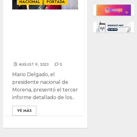
NACIONAL
PORTADA
¿Cuánto han
gastado las
corcholatas en
sus giras? Aquí te
decimos
AUGUST 9, 2023
0
Mario Delgado, el
presidente nacional de
Morena, presentó el tercer
informe detallado de los...
VE MÁS