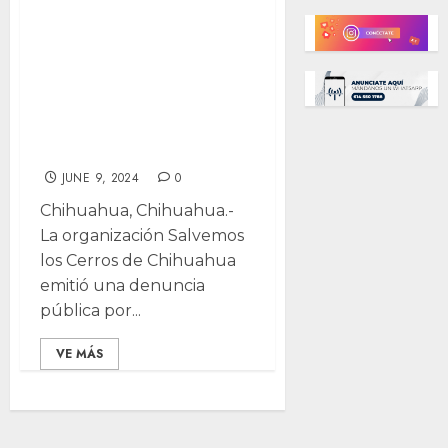
bajo amenaza por
luchar contra
destrucción del
arroyo de las
Ànimas
JUNE 9, 2024
0
Chihuahua, Chihuahua.-
La organización Salvemos
los Cerros de Chihuahua
emitió una denuncia
pública por...
VE MÁS