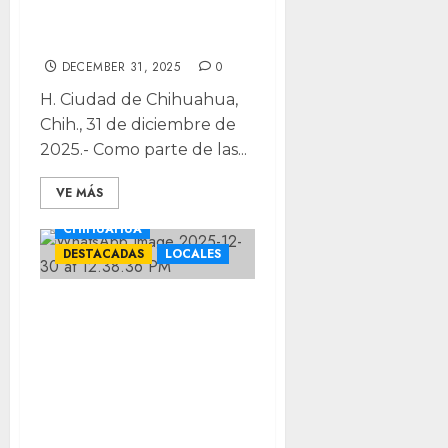
durante operativo
antipirotecnia
DECEMBER 31, 2025
0
H. Ciudad de Chihuahua,
Chih., 31 de diciembre de
2025.- Como parte de las...
VE MÁS
CHIHUAHUA
DESTACADAS
LOCALES
Llaman a
proteger a los
animales de
compañía
durante las