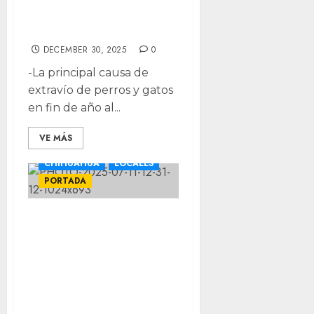
celebraciones de
fin de año
DECEMBER 30, 2025
0
-La principal causa de
extravío de perros y gatos
en fin de año al...
VE MÁS
CHIHUAHUA
LOCALES
PORTADA
Prevé CANACO
derrama de 5 mil
mdp por festejos
de Año Nuevo en
el estado