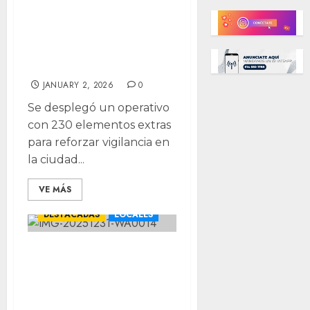
Municipal 36
detenidos por
faltas en Año
Nuevo
JANUARY 2, 2026
0
Se desplegó un operativo
con 230 elementos extras
para reforzar vigilancia en
la ciudad...
VE MÁS
CHIHUAHUA
DESTACADAS
LOCALES
Aseguran policías
municipales más
de 3 mil piezas