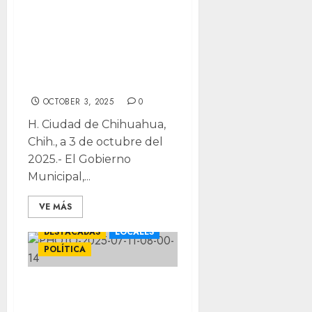
acciones
anticorrupción en
el Senado de la
República
OCTOBER 3, 2025
0
H. Ciudad de Chihuahua,
Chih., a 3 de octubre del
2025.- El Gobierno
Municipal,...
VE MÁS
DESTACADAS
LOCALES
POLÍTICA
Invita Congreso
del Estado a