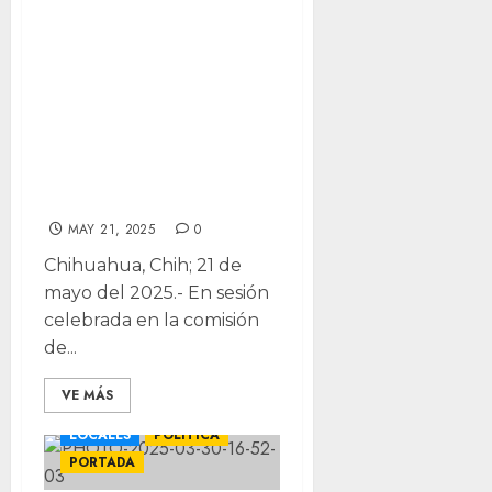
Congreso toma
protesta a
Comisión de
Selección del
Sistema
Anticorrupción
MAY 21, 2025
0
Chihuahua, Chih; 21 de
mayo del 2025.- En sesión
celebrada en la comisión
de...
VE MÁS
LOCALES
POLÍTICA
PORTADA