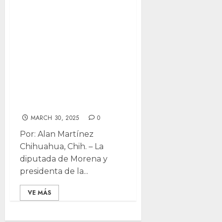
Lizzy Guzmán:
Avanza Comité de
Selección del SEA
con entrevista a
14 aspirantes
“técnicos y
sólidos”
MARCH 30, 2025
0
Por: Alan Martínez
Chihuahua, Chih. – La
diputada de Morena y
presidenta de la...
VE MÁS