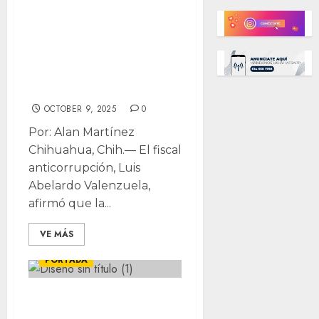
Anticorrupción
posible solicitud
de desafuero
contra Javier
Corral
OCTOBER 9, 2025
0
Por: Alan Martínez
Chihuahua, Chih.— El fiscal
anticorrupción, Luis
Abelardo Valenzuela,
afirmó que la...
VE MÁS
CHIHUAHUA
LOCALES
PORTADA
Participa en el