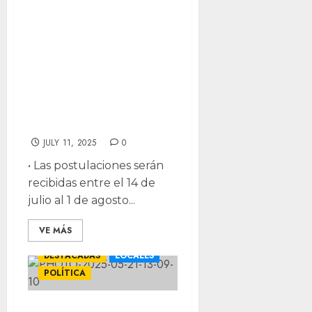
formar parte del
Comité de
Participación
Ciudadana del
Sistema Estatal
Anticorrupción
JULY 11, 2025
0
•⁠ ⁠Las postulaciones serán
recibidas entre el 14 de
julio al 1 de agosto...
VE MÁS
DESTACADAS
LOCALES
POLÍTICA
Presidenta del