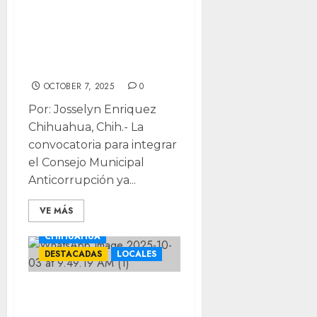
combate de la
corrupción
municipal: abren
convocatoria
OCTOBER 7, 2025
0
Por: Josselyn Enriquez
Chihuahua, Chih.- La
convocatoria para integrar
el Consejo Municipal
Anticorrupción ya...
VE MÁS
CHIHUAHUA
DESTACADAS
LOCALES
Comparte
Municipio