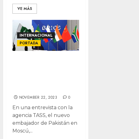
VE MÁS
INTERNACIONAL
PORTADA
Argentina planea
salida del BRICS+
mientras Pakistán
busca ingreso
NOVEMBER 22, 2023
0
En una entrevista con la
agencia TASS, el nuevo
embajador de Pakistán en
Moscú,...