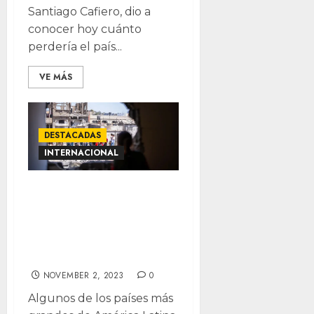
Santiago Cafiero, dio a
conocer hoy cuánto
perdería el país...
VE MÁS
DESTACADAS
INTERNACIONAL
Condena América
Latina ataques de
Israel contra
civiles
NOVEMBER 2, 2023
0
Algunos de los países más