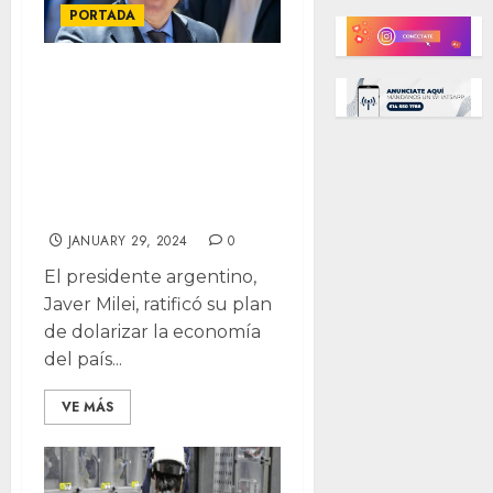
PORTADA
Milei ratifica
dolarización para
Argentina, marca
distancia con
China
JANUARY 29, 2024
0
El presidente argentino,
Javer Milei, ratificó su plan
de dolarizar la economía
del país...
VE MÁS