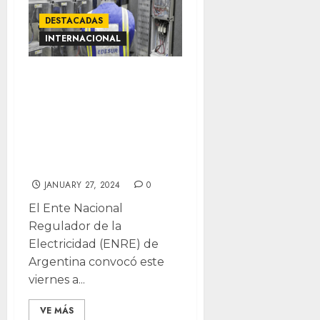
DESTACADAS
INTERNACIONAL
Empresas de
energía plantean
aumentar tarifa
en un 89 % en
Argentina
JANUARY 27, 2024
0
El Ente Nacional
Regulador de la
Electricidad (ENRE) de
Argentina convocó este
viernes a...
VE MÁS