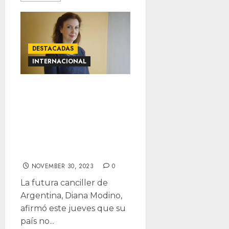
DESTACADAS
INTERNACIONAL
Da Argentina
espalda a
multipolaridad,
no entrará a
BRICS
NOVEMBER 30, 2023
0
La futura canciller de
Argentina, Diana Modino,
afirmó este jueves que su
país no...