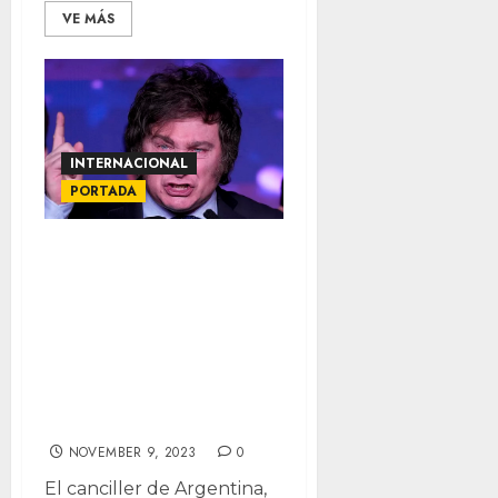
VE MÁS
INTERNACIONAL
PORTADA
Catástrofe
económica si
gana Milei en
Argentina y
rompe con Brasil
y China
NOVEMBER 9, 2023
0
El canciller de Argentina,