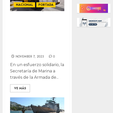
NACIONAL
PORTADA
Despliega Marina
impresionante
operativo
humanitario en
Guerrero
NOVEMBER 7, 2023
0
En un esfuerzo solidario, la
Secretaría de Marina a
través de la Armada de...
VE MÁS