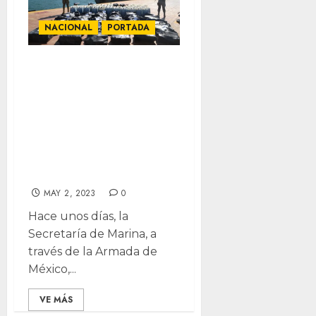
NACIONAL
PORTADA
Transportaban
cocaína y
combustible en
lanchas, Marina
los detiene en
Acapulco
MAY 2, 2023
0
Hace unos días, la
Secretaría de Marina, a
través de la Armada de
México,...
VE MÁS