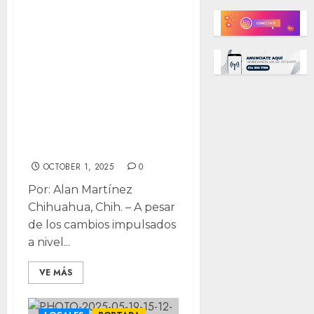
Cuauhtémoc
Estrada al
Congreso a
armonizar
reformas
federales
pendientes
OCTOBER 1, 2025
0
Por: Alan Martínez
Chihuahua, Chih. – A pesar
de los cambios impulsados
a nivel...
VE MÁS