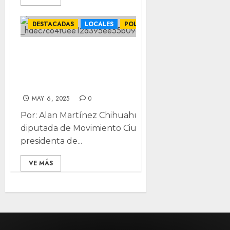
DESTACADAS
LOCALES
POLÍTICA
Inicia Comisión de
Transparencia trabajo para
armonizar leyes en Chihuahua
MAY 6, 2025
0
Por: Alan Martínez Chihuahua, Chih.- La
diputada de Movimiento Ciudadano (MC) y
presidenta de...
VE MÁS