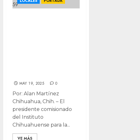
LOCALES
PORTADA
“No sabemos qué
pasará”: Se
mantiene
ICHITAIP
expectante ante
armonización de
Transparencia
MAY 19, 2025
0
Por: Alan Martínez
Chihuahua, Chih. – El
presidente comisionado
del Instituto
Chihuahuense para la...
VE MÁS