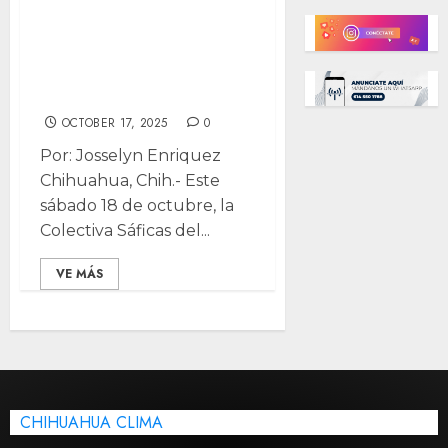
traerán un
espacio para el
arte, cultura y
diversidad
OCTOBER 17, 2025
0
Por: Josselyn Enriquez
Chihuahua, Chih.- Este
sábado 18 de octubre, la
Colectiva Sáficas del...
VE MÁS
CHIHUAHUA CLIMA