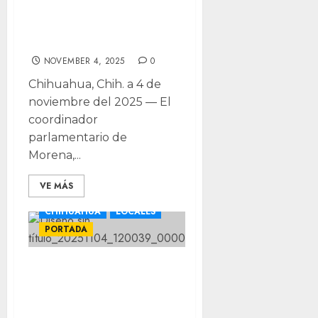
obligación a
cumplir: Estrada
NOVEMBER 4, 2025
0
Chihuahua, Chih. a 4 de
noviembre del 2025 — El
coordinador
parlamentario de
Morena,...
VE MÁS
CHIHUAHUA
LOCALES
PORTADA
“Tantita madre”:
lamenta Bonilla
respuesta de