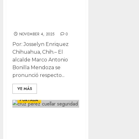
autoridades
federales en caso
Uruapan
NOVEMBER 4, 2025
0
Por: Josselyn Enriquez
Chihuahua, Chih.– El
alcalde Marco Antonio
Bonilla Mendoza se
pronunció respecto...
CIUDAD JUÁREZ
VE MÁS
LOCALES
POLÍTICA
PORTADA
“Cómodo con mi
seguridad”, dice
Cruz, pero admite