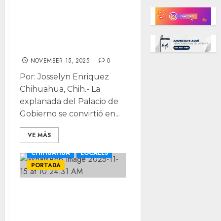
grupos opuestos
deja intercambio
de “comunistas” y
“burgueses”
NOVEMBER 15, 2025
0
Por: Josselyn Enriquez
Chihuahua, Chih.- La
explanada del Palacio de
Gobierno se convirtió en...
VE MÁS
CHIHUAHUA
LOCALES
PORTADA
“Generación Z”
marcha por