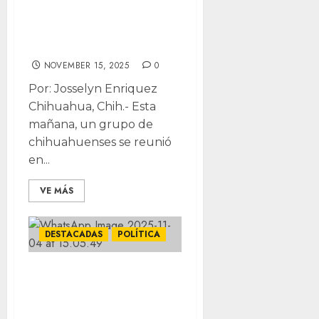
Carlos Manzo y la
revocación de
mandato
NOVEMBER 15, 2025
0
Por: Josselyn Enriquez
Chihuahua, Chih.- Esta
mañana, un grupo de
chihuahuenses se reunió
en...
VE MÁS
DESTACADAS
POLÍTICA
Todo el peso de la
ley, Gobierno
Federal tiene