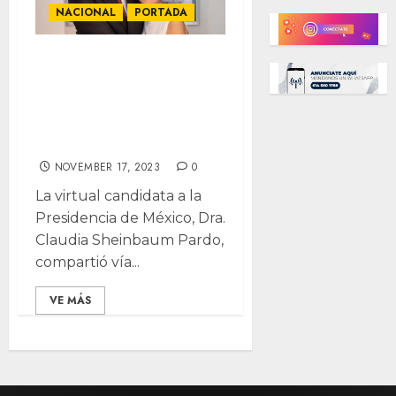
NACIONAL
PORTADA
En ceremonia
privada ¡se casa
Claudia
Sheinbaum!
NOVEMBER 17, 2023
0
La virtual candidata a la
Presidencia de México, Dra.
Claudia Sheinbaum Pardo,
compartió vía...
VE MÁS