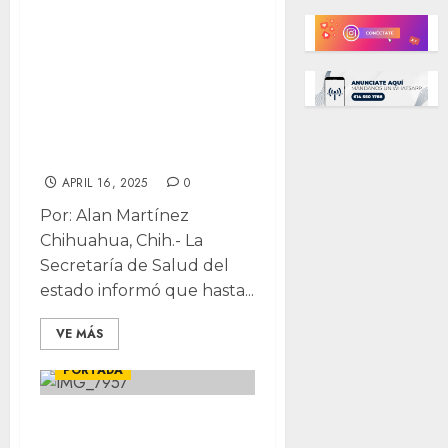
casos de
sarampión en
Chihuahua;
Cuauhtémoc
concentra la
mayoría
APRIL 16, 2025
0
Por: Alan Martínez
Chihuahua, Chih.- La
Secretaría de Salud del
estado informó que hasta...
CHIHUAHUA
VE MÁS
DESTACADAS
LOCALES
PORTADA
Atendió Instituto