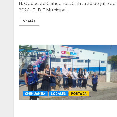
H. Ciudad de Chihuahua, Chih., a 30 de julio de
2026.- El DIF Municipal...
VE MÁS
CHIHUAHUA
LOCALES
PORTADA
Inaugura alcalde ampliación del CEDEFAM
Lázaro Cárdenas con inversión de $6 MDP