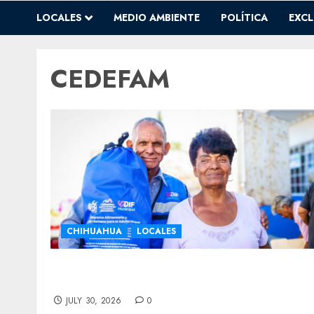
LOCALES
MEDIO AMBIENTE
POLÍTICA
EXCL
CEDEFAM
CHIHUAHUA
LOCALES
Anuncia DIF Municipal entregas del
Programa Alimentario del Adulto Mayor
JULY 30, 2026
0